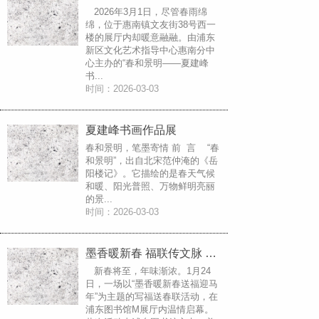
2026年3月1日，尽管春雨绵
绵，位于惠南镇文友街38号西一
楼的展厅内却暖意融融。由浦东
新区文化艺术指导中心惠南分中
心主办的“春和景明——夏建峰
书...
时间：2026-03-03
夏建峰书画作品展
春和景明，笔墨寄情 前 言 “春
和景明”，出自北宋范仲淹的《岳
阳楼记》。它描绘的是春天气候
和暖、阳光普照、万物鲜明亮丽
的景...
时间：2026-03-03
墨香暖新春 福联传文脉 ——浦东图书馆“写福送春联”活动侧记
新春将至，年味渐浓。1月24
日，一场以“墨香暖新春送福迎马
年”为主题的写福送春联活动，在
浦东图书馆M展厅内温情启幕。