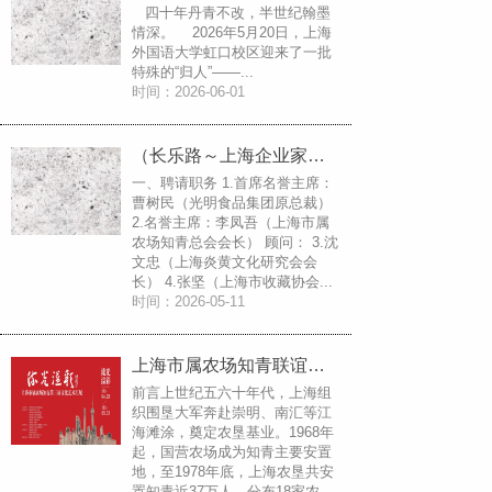
四十年丹青不改，半世纪翰墨
情深。 2026年5月20日，上海
外国语大学虹口校区迎来了一批
特殊的“归人”——...
时间：2026-06-01
（长乐路～上海企业家沙龙）上海市属农场知青联谊总会于2026年3月27日在长乐路1236弄7号成立了。
一、聘请职务 1.首席名誉主席：
曹树民（光明食品集团原总裁）
2.名誉主席：李凤吾（上海市属
农场知青总会会长） 顾问： 3.沈
文忠（上海炎黄文化研究会会
长） 4.张坚（上海市收藏协会...
时间：2026-05-11
上海市属农场知青联谊总会第三届文化艺术汇展
前言上世纪五六十年代，上海组
织围垦大军奔赴崇明、南汇等江
海滩涂，奠定农垦基业。1968年
起，国营农场成为知青主要安置
地，至1978年底，上海农垦共安
置知青近37万人，分布18家农...