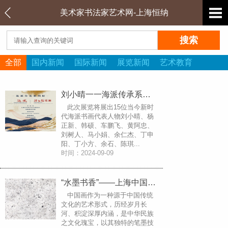
美术家书法家艺术网-上海恒纳
全部
国内新闻
国际新闻
展览新闻
艺术教育
刘小晴一一海派传承系列展《海风·中国海派书画名家作品展》和《海上新经典·中国书画作品展》在刘海粟美术馆展出
此次展览将展出15位当今新时
代海派书画代表人物刘小晴、杨
正新、韩硕、车鹏飞、黄阿忠、
刘树人、马小娟、余仁杰、丁申
阳、丁小方、余石、陈琪...
时间：2024-09-09
“水墨书香”——上海中国画作品邀请展隆重开幕
中国画作为一种源于中国传统
文化的艺术形式，历经岁月长
河、积淀深厚内涵，是中华民族
之文化瑰宝，以其独特的笔墨技