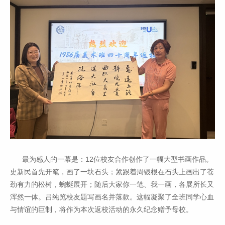
最为感人的一幕是：12位校友合作创作了一幅大型书画作品。
史新民首先开笔，画了一块石头；紧跟着周银根在石头上画出了苍
劲有力的松树，蜿蜒展开；随后大家你一笔、我一画，各展所长又
浑然一体。吕纯览校友题写画名并落款。这幅凝聚了全班同学心血
与情谊的巨制，将作为本次返校活动的永久纪念赠予母校。