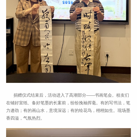
捐赠仪式结束后，活动进入了高潮部分——书画笔会。校友们
在铺好宣纸、备好笔墨的长案前，纷纷挽袖挥毫。有的写书法，笔
力遒劲；有的画山水，意境深远；有的绘花鸟，栩栩如生。现场墨
香四溢，气氛热烈。