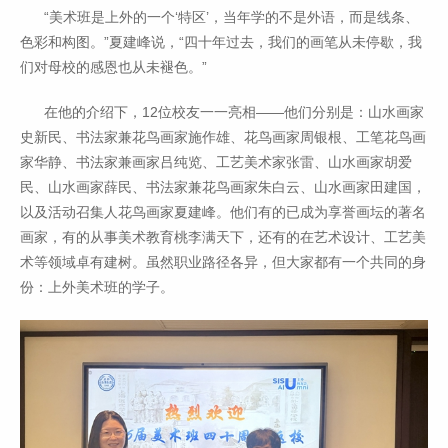
“美术班是上外的一个‘特区’，当年学的不是外语，而是线条、
色彩和构图。”夏建峰说，“四十年过去，我们的画笔从未停歇，我
们对母校的感恩也从未褪色。”
在他的介绍下，12位校友一一亮相——他们分别是：山水画家
史新民、书法家兼花鸟画家施作雄、花鸟画家周银根、工笔花鸟画
家华静、书法家兼画家吕纯览、工艺美术家张雷、山水画家胡爱
民、山水画家薛民、书法家兼花鸟画家朱白云、山水画家田建国，
以及活动召集人花鸟画家夏建峰。他们有的已成为享誉画坛的著名
画家，有的从事美术教育桃李满天下，还有的在艺术设计、工艺美
术等领域卓有建树。虽然职业路径各异，但大家都有一个共同的身
份：上外美术班的学子。