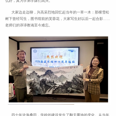
么好，真为学弟学妹们高兴。”
大家边走边聊，兴高采烈地回忆起当年的一草一木：那棵雪松
树下曾经写生，图书馆前的芙蓉花，大家写生好以后一起合影……
老师们的谆谆教诲至今难忘。
四十年沧海桑田，学校的建设发生了翻天覆地的变化。从当年