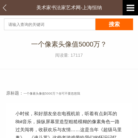
美术家书法家艺术网-上海恒纳
一个像素头像值5000万？
阅读量: 17117
原标题：
一个像素头像值5000万？你可不要忽悠我
小时候，和好朋友坐在电视机前，听着有点刺耳的
8bit音乐，操纵屏幕里造型粗糙模糊的像素角色一路
过关闯将，收获欢乐与友情……这是当年《超级马里
奥》、《魂斗罗》这些老游戏带给我们的怀旧记忆。