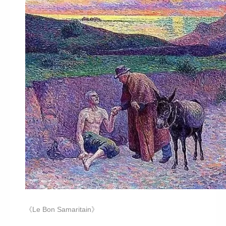
《Le Bon Samaritain》