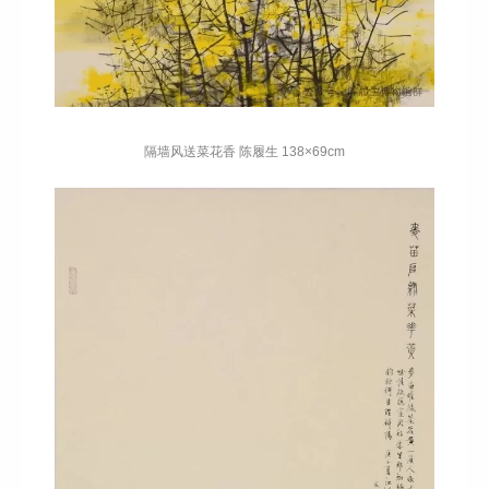
隔墙风送菜花香 陈履生 138×69cm