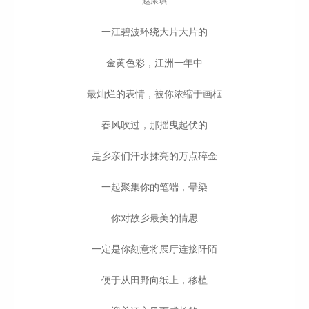
赵康琪
一江碧波环绕大片大片的
金黄色彩，江洲一年中
最灿烂的表情，被你浓缩于画框
春风吹过，那揺曳起伏的
是乡亲们汗水揉亮的万点碎金
一起聚集你的笔端，晕染
你对故乡最美的情思
一定是你刻意将展厅连接阡陌
便于从田野向纸上，移植