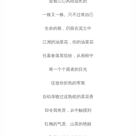
迎着江心风雨成长的
一株又一株。只不过将自己
生命的根，仍留在泥土中
江洲的油菜花，你的油菜花
任暮春落英缤纷，从画框中
将一个个观者的目光
绽放你炽热的寄寓
自幼亲吻过这熟稔的菜花香
却令我奇异，从中触摸到
红梅的气质、山茶的艳丽