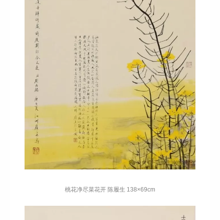
桃花净尽菜花开 陈履生 138×69cm