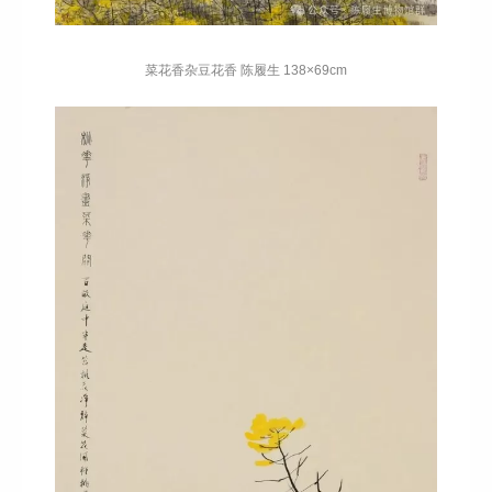
菜花香杂豆花香 陈履生 138×69cm