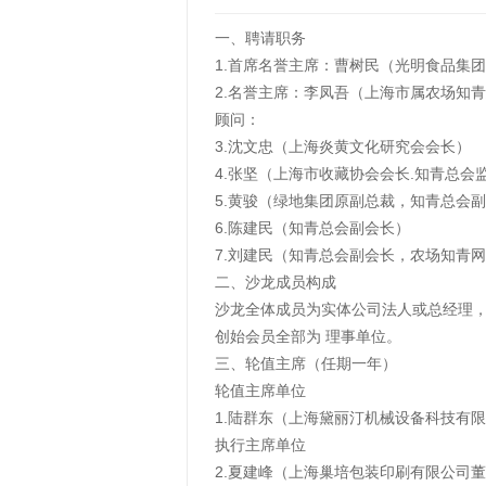
一、聘请职务
1.首席名誉主席：曹树民（光明食品集
2.名誉主席：李凤吾（上海市属农场知
顾问：
3.沈文忠（上海炎黄文化研究会会长）
4.张坚（上海市收藏协会会长.知青总会
5.黄骏（绿地集团原副总裁，知青总会
6.陈建民（知青总会副会长）
7.刘建民（知青总会副会长，农场知青
二、沙龙成员构成
沙龙全体成员为实体公司法人或总经理，
创始会员全部为 理事单位。
三、轮值主席（任期一年）
轮值主席单位
1.陆群东（上海黛丽汀机械设备科技有
执行主席单位
2.夏建峰（上海巢培包装印刷有限公司