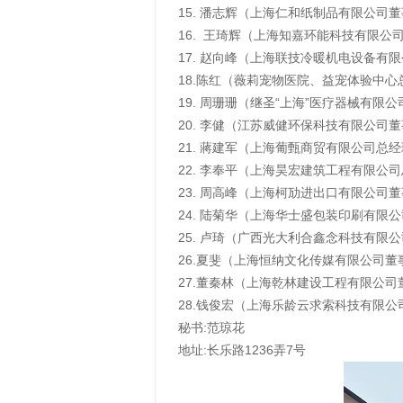
15. 潘志辉（上海仁和纸制品有限公司
16. 王琦辉（上海知嘉环能科技有限公
17. 赵向峰（上海联技冷暖机电设备有
18.陈红（薇莉宠物医院、益宠体验中心
19. 周珊珊（继圣“上海”医疗器械有限
20. 李健（江苏威健环保科技有限公司
21. 蔣建军（上海葡甄商贸有限公司总
22. 李奉平（上海昊宏建筑工程有限公
23. 周高峰（上海柯劢进出口有限公司
24. 陆菊华（上海华士盛包装印刷有限
25. 卢琦（广西光大利合鑫念科技有限
26.夏斐（上海恒纳文化传媒有限公司董
27.董秦林（上海乾林建设工程有限公司
28.钱俊宏（上海乐龄云求索科技有限公
秘书:范琼花
地址:长乐路1236弄7号