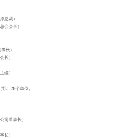
团原总裁）
青总会会长）
监事长）
副会长）
网主编）
共计 28个单位。
限公司董事长）
董事长）