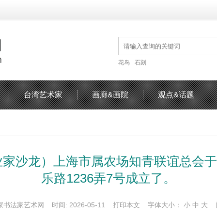
花鸟
石刻
台湾艺术家
画廊&画院
观点&话题
家沙龙）上海市属农场知青联谊总会于20
乐路1236弄7号成立了。
家书法家艺术网 时间: 2026-05-11
打印本文
字体大小：
小
中
大
阅