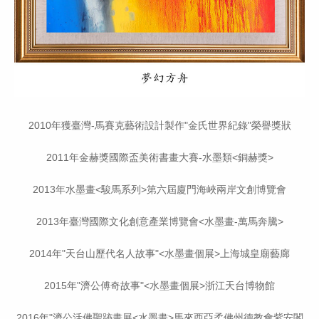
2010年獲臺灣-馬賽克藝術設計製作"金氏世界紀錄"榮譽獎狀
2011年金赫獎國際盃美術書畫大賽-水墨類<銅赫獎>
2013年水墨畫<駿馬系列>第六屆廈門海峽兩岸文創博覽會
2013年臺灣國際文化創意產業博覽會<水墨畫-萬馬奔騰>
2014年"天台山歷代名人故事"<水墨畫個展>上海城皇廟藝廊
2015年"濟公傅奇故事"<水墨畫個展>浙江天台博物館
2016年"濟公活佛聖跡畫展<水墨畫>馬來西亞柔佛州德教會紫安閣