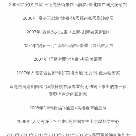
2006年"突破.展望.王德亮藝術創作"<個展>臺北國立國父紀念館
2006年"魔法三部曲"油畫-法國藝術家國際沙龍展
2007年"西藏系列油畫"<上海-劉海粟美術館>
2007年"陽春三月".南管<油畫>
臺灣
百號油畫大展
2007年"浮動空間"<油畫>基隆美展獎
2007年大陸著名藝術刊物"美術天地"七月刊-優秀藝術家
-這是臺灣繼劉國松` 陳顯棟後在該專業藝術刊物上推出的第三位:
受亞洲肯定的藝術家
2008年"神轎祈福"<油畫>高雄
臺灣
油畫展
2008年"人間有淨土"<油畫>高雄國立中山大學藝文中心
2009年2010年2011年2013年2014年2015年-
臺灣
百號油畫創作大