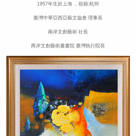
1957年生於上海 ，
祖籍:杭州
臺灣中華亞西亞藝文協會 理事長
兩岸文創藝術 社長
两岸文創藝術書畫院 臺
灣執行院長