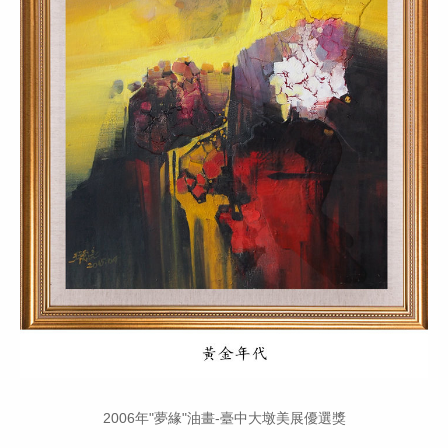
2006年"夢緣"油畫-臺中大墩美展優選獎