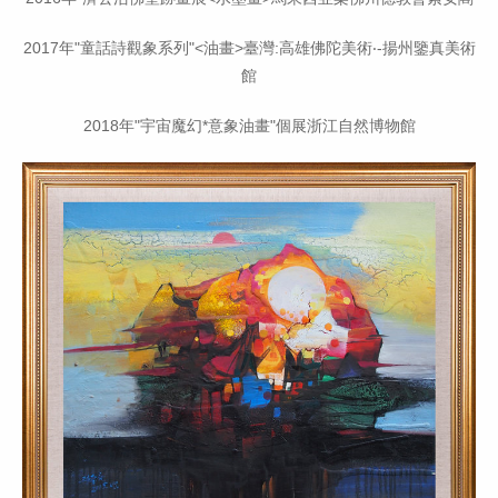
2017年"童話詩觀象系列"<油畫>臺灣:高雄佛陀美術‧-揚州鑒真美術
館
2018年"宇宙魔幻*意象油畫"個展浙江自然博物館