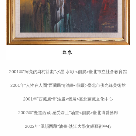
2001年"阿亮的鄉村計劃"水墨.水彩.<個展>臺北市立社會教育館
2001年"人性在人間"西藏民情油畫<個展>臺北市佛光緣美術館
2001年"西藏風情"油畫<個展>臺北蒙藏文化中心
2002年"走進西藏-感受淨土"油畫<個展>臺北博愛藝廊
2002年"風韻西藏"油畫-淡江大學文錙藝術中心