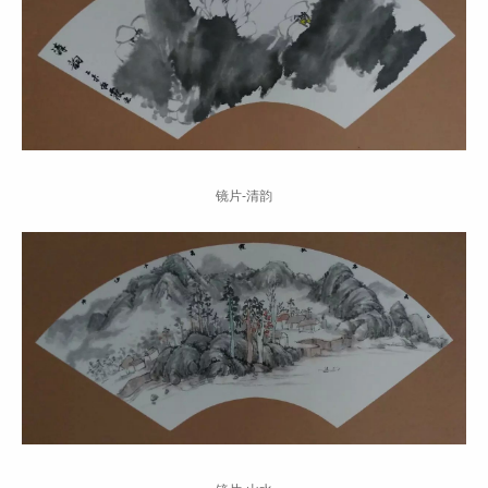
镜片-清韵