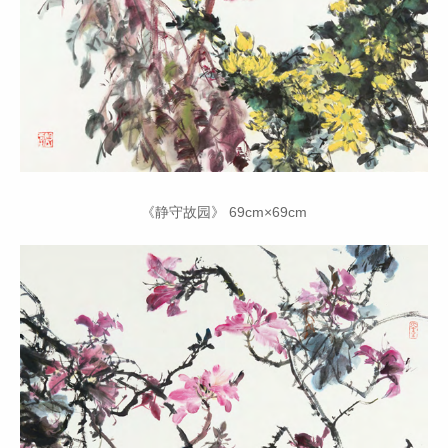
《静守故园》 69cm×69cm