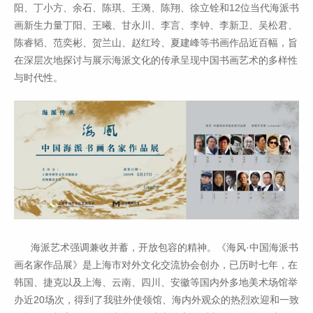
阳、丁小方、余石、陈琪、王漪、陈翔、徐立铨和12位当代海派书
画新生力量丁阳、王曦、甘永川、李言、李钟、李新卫、吴松君、
陈睿韬、范奕彬、贺兰山、赵红玲、夏建峰等书画作品近百幅，旨
在深层次地探讨与展示海派文化的传承呈现中国书画艺术的多样性
与时代性。
海派艺术强调兼收并蓄，开放包容的精神。《海风·中国海派书
画名家作品展》是上海市对外文化交流协会创办，已历时七年，在
韩国、捷克以及上海、云南、四川、安徽等国内外多地美术场馆举
办近20场次，得到了我驻外使领馆、海内外观众的热烈欢迎和一致